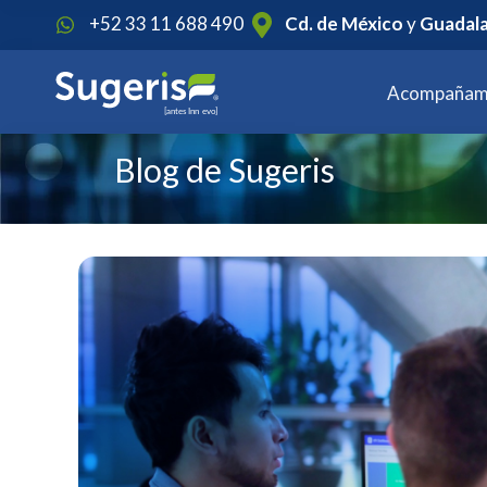
1
+52 33 11 688 490
Cd. de México
y
Guadala
Acompañam
Blog de Sugeris