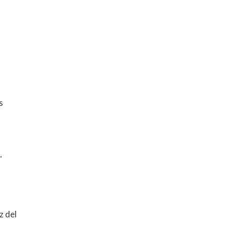
s
.
z del