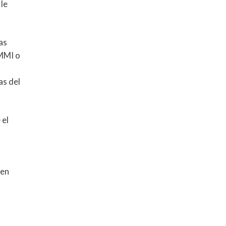
le
as
CMMI o
as del
 el
 en