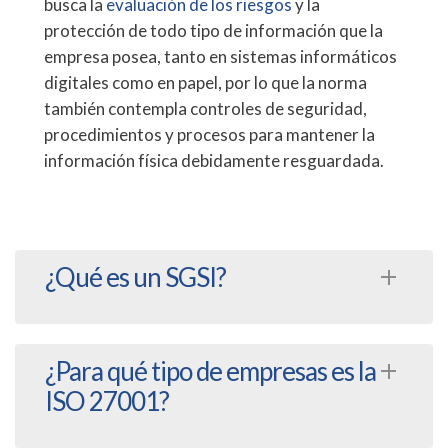
busca la
evaluación de los riesgos
y la
protección de todo tipo de información que la
empresa posea, tanto en sistemas informáticos
digitales como en papel, por lo que la norma
también contempla controles de seguridad,
procedimientos y procesos para mantener la
información física debidamente resguardada.
¿Qué es un SGSI?
Es el conjunto de políticas y procedimientos
¿Para qué tipo de empresas es la
que una organización diseña e implementa para
ISO 27001?
gestionar y proteger sistemáticamente su
información y datos confidenciales.