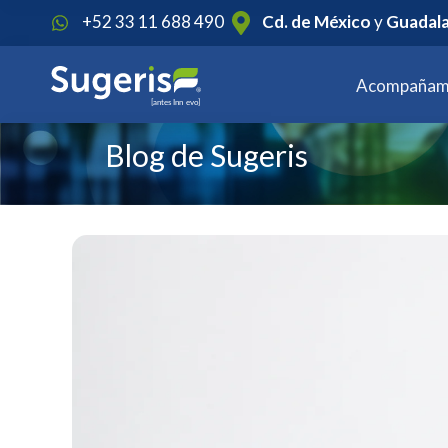
+52 33 11 688 490
Cd. de México
y
Guadala
Acompañam
Blog de Sugeris