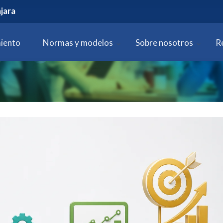
jara
iento
Normas y modelos
Sobre nosotros
R