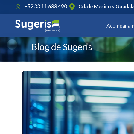
1
+52 33 11 688 490
Cd. de México
y
Guadala
Acompañam
Blog de Sugeris