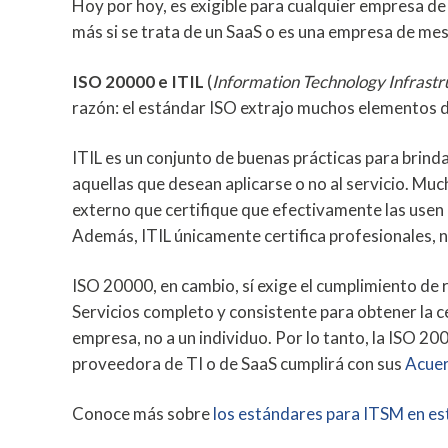
Hoy por hoy, es exigible para cualquier empresa de
más si se trata de un SaaS o es una empresa de me
ISO 20000 e ITIL
(
Information Technology Infrastr
razón: el estándar ISO extrajo muchos elementos de
ITIL es un conjunto de buenas prácticas para brinda
aquellas que desean aplicarse o no al servicio. Much
externo que certifique que efectivamente las usen
Además, ITIL únicamente certifica profesionales, n
ISO 20000, en cambio, sí exige el cumplimiento de 
Servicios completo y consistente para obtener la ce
empresa, no a un individuo. Por lo tanto, la ISO 20
proveedora de TI o de SaaS cumplirá con sus
Acuer
Conoce más sobre
los estándares para ITSM en est