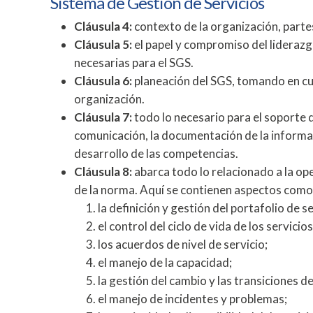
Sistema de Gestión de Servicios
Cláusula 4:
contexto de la organización, partes
Cláusula 5:
el papel y compromiso del liderazgo
necesarias para el SGS.
Cláusula 6:
planeación del SGS, tomando en cue
organización.
Cláusula 7:
todo lo necesario para el soporte 
comunicación, la documentación de la informaci
desarrollo de las competencias.
Cláusula 8:
abarca todo lo relacionado a la ope
de la norma. Aquí se contienen aspectos como
la definición y gestión del portafolio de se
el control del ciclo de vida de los servicios
los acuerdos de nivel de servicio;
el manejo de la capacidad;
la gestión del cambio y las transiciones de
el manejo de incidentes y problemas;