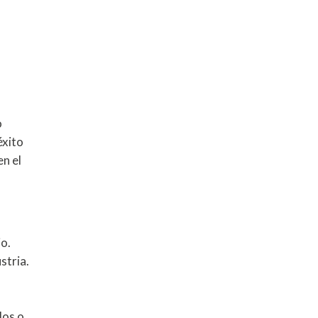
o
éxito
en el
io.
stria.
dos o