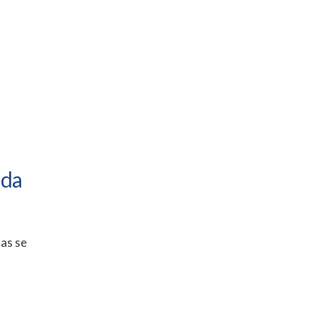
ada
tas se