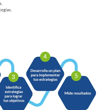
s.
tegias.