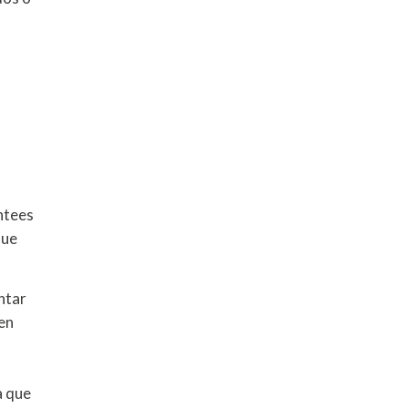
antees
que
ntar
 en
a que