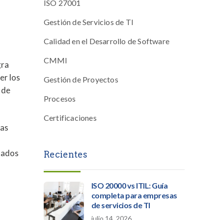
ISO 27001
Gestión de Servicios de TI
Calidad en el Desarrollo de Software
CMMI
gra
er los
Gestión de Proyectos
 de
Procesos
Certificaciones
sas
tados
Recientes
l
ISO 20000 vs ITIL: Guía
completa para empresas
de servicios de TI
julio 14, 2026