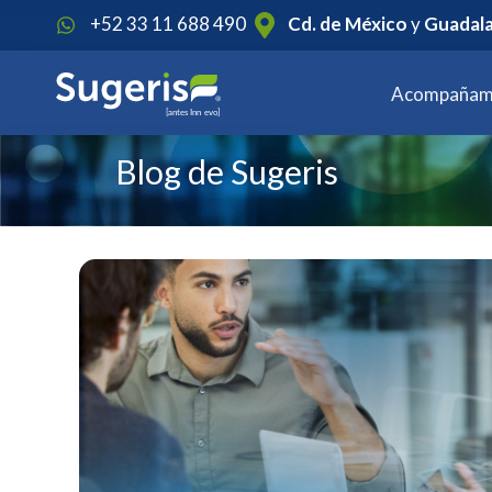
1
+52 33 11 688 490
Cd. de México
y
Guadala
Acompañam
Blog de Sugeris