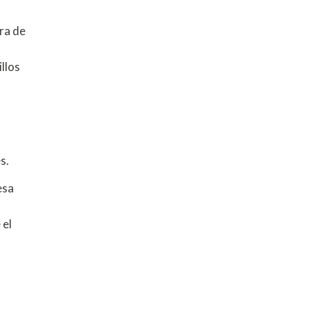
ra de
llos
s.
esa
 el