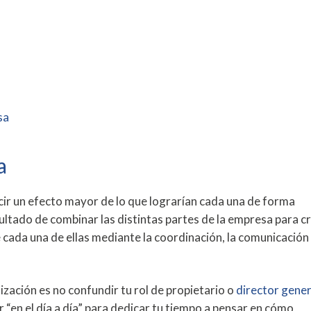
sa
a
cir un efecto mayor de lo que lograrían cada una de forma
esultado de combinar las distintas partes de la empresa para c
ada una de ellas mediante la coordinación, la comunicación 
nización es no confundir tu rol de propietario o
director gener
r “en el día a día” para dedicar tu tiempo a pensar en cómo