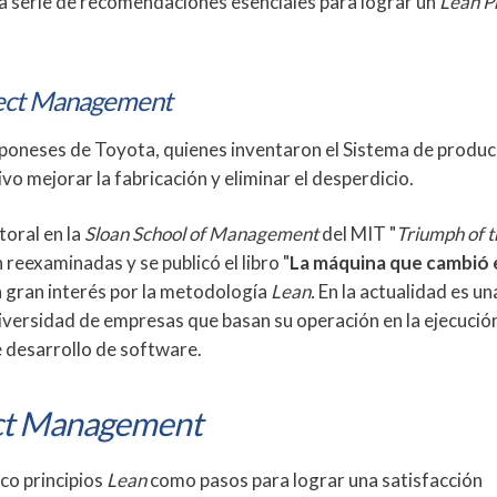
na serie de recomendaciones esenciales para lograr un
Lean
P
ject Management
japoneses de Toyota, quienes inventaron el Sistema de produc
o mejorar la fabricación y eliminar el desperdicio.
toral en la
Sloan School of Management
del MIT "
Triumph of t
 reexaminadas y se publicó el libro "
La máquina que cambió 
 gran interés por la metodología
Lean.
En la actualidad es un
versidad de empresas que basan su operación en la ejecució
 desarrollo de software.
ct Management
nco principios
Lean
como pasos para lograr una satisfacción