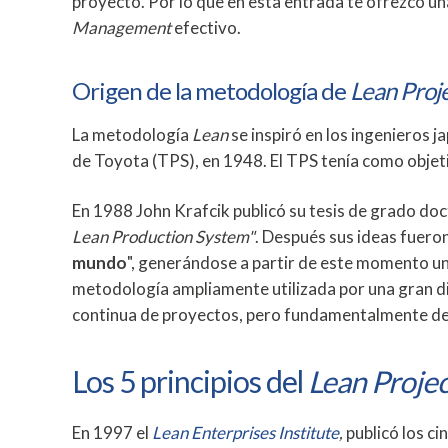
proyecto. Por lo que en esta entrada te ofrezco u
Management
efectivo.
Origen de la metodología de
Lean Pro
La metodología
Lean
se inspiró en los ingenieros 
de Toyota (TPS), en 1948. El TPS tenía como objetiv
En 1988 John Krafcik publicó su tesis de grado doc
Lean Production System"
. Después sus ideas fueron
mundo
", generándose a partir de este momento un
metodología ampliamente utilizada por una gran di
continua de proyectos, pero fundamentalmente de
Los 5 principios del
Lean Proje
En 1997 el
Lean Enterprises Institute
,
publicó los ci