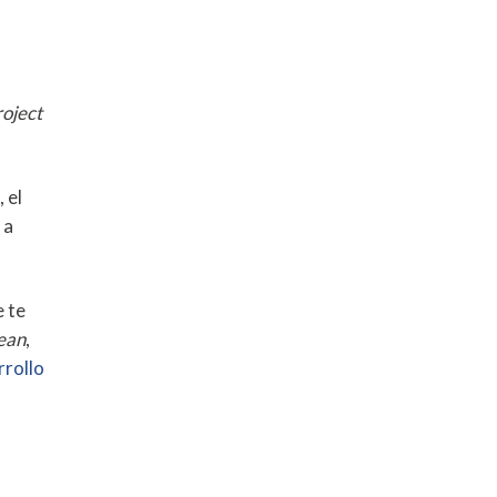
oject
 el
 a
 te
ean
,
rollo