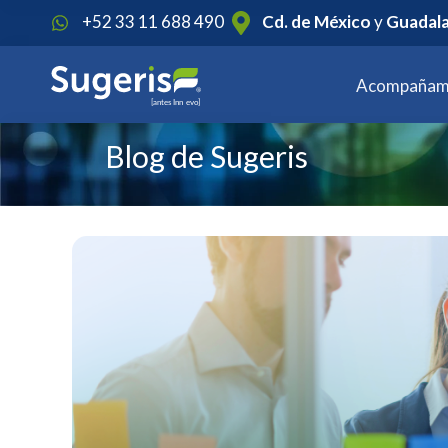
1
+52 33 11 688 490
Cd. de México
y
Guadala
Acompañam
Blog de Sugeris