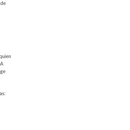
 de
 quien
 A
ige
as: