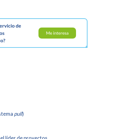
istema
pull
)
el líder de proyectos