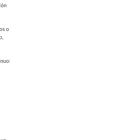
ión
os o
o,
inuo: