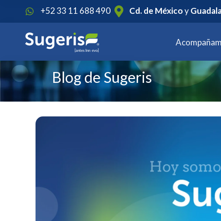
1
+52 33 11 688 490
Cd. de México
y
Guadala
Acompañam
Blog de Sugeris