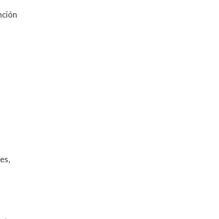
nción
es,