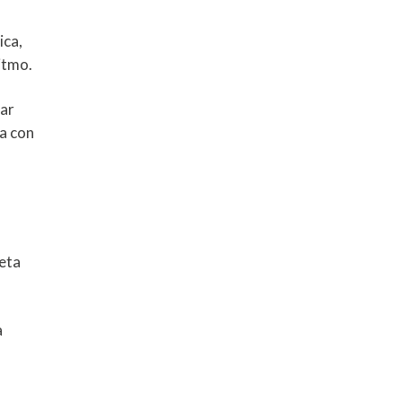
ica,
itmo.
jar
da con
ceta
a