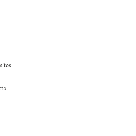
sitos
cto,