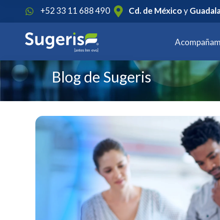
1
+52 33 11 688 490
Cd. de México
y
Guadala
Acompañam
Blog de Sugeris