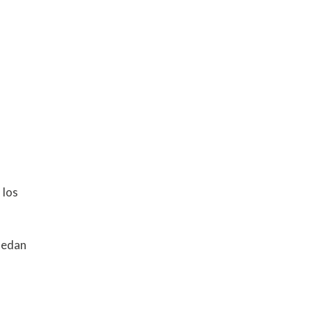
 los
uedan