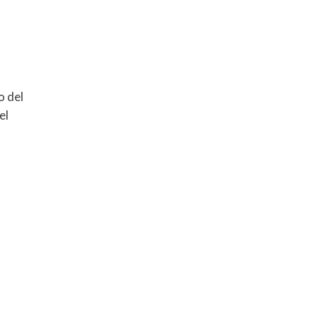
o del
el