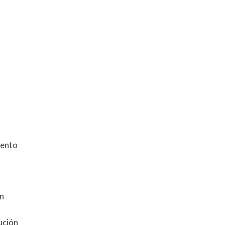
ento
un
ución